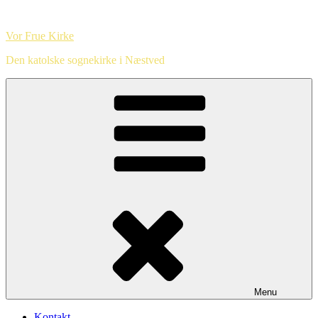
Videre
til
Vor Frue Kirke
indhold
Den katolske sognekirke i Næstved
Menu
Kontakt