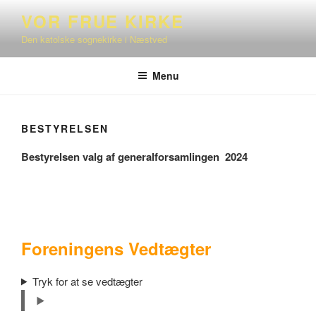
Videre
VOR FRUE KIRKE
til
Den katolske sognekirke i Næstved
indhold
Menu
BESTYRELSEN
Bestyrelsen valg af generalforsamlingen 2024
Foreningens Vedtægter
Tryk for at se vedtægter