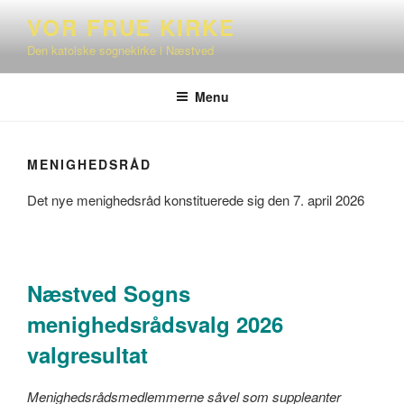
Videre
VOR FRUE KIRKE
til
Den katolske sognekirke i Næstved
indhold
Menu
MENIGHEDSRÅD
Det nye menighedsråd konstituerede sig den 7. april 2026
Næstved Sogns
menighedsrådsvalg 2026
valgresultat
Menighedsrådsmedlemmerne såvel som suppleanter