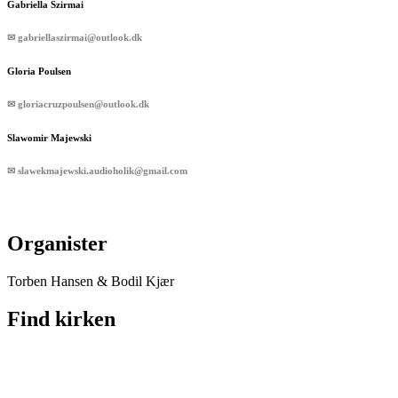
Gabriella Szirmai
✉ gabriellaszirmai@outlook.dk
Gloria Poulsen
✉ gloriacruzpoulsen@outlook.dk
Slawomir Majewski
✉ slawekmajewski.audioholik@gmail.com
Organister
Torben Hansen & Bodil Kjær
Find kirken