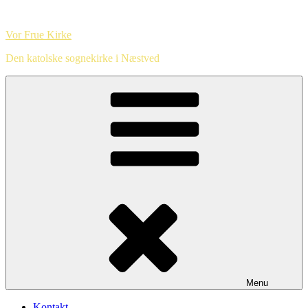
Videre
til
Vor Frue Kirke
indhold
Den katolske sognekirke i Næstved
Menu
Kontakt