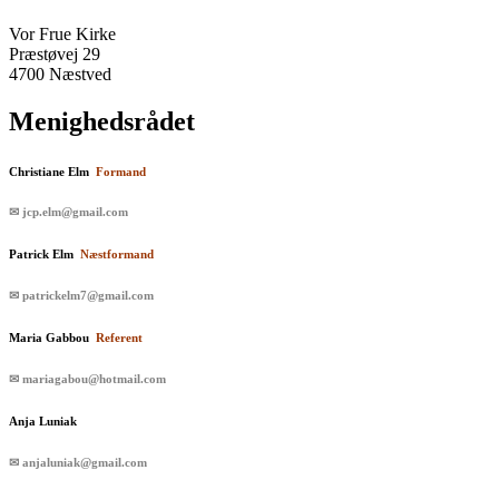
Vor Frue Kirke
Præstøvej 29
4700 Næstved
Menighedsrådet
Christiane Elm
Formand
✉ jcp.elm@gmail.com
Patrick Elm
Næstformand
✉ patrickelm7@gmail.com
Maria Gabbou
Referent
✉ mariagabou@hotmail.com
Anja Luniak
✉ anjaluniak@gmail.com