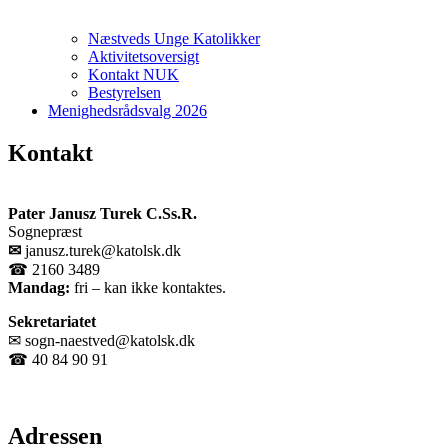
Næstveds Unge Katolikker
Aktivitetsoversigt
Kontakt NUK
Bestyrelsen
Menighedsrådsvalg 2026
Kontakt
Pater Janusz Turek C.Ss.R.
Sognepræst
✉
janusz.turek@katolsk.dk
☎ 2160 3489​
Mandag:
fri – kan ikke kontaktes.
Sekretariatet
✉ sogn-naestved@katolsk.dk
☎ 40 84 90 91
Adressen