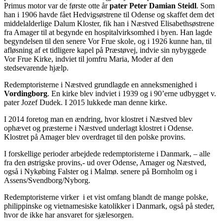
Primus motor var de første otte år
pater Peter Damian Steidl
. Som
han i 1906 havde fået Hedvigsøstrene til Odense og skaffet dem det
middelalderlige Dalum Kloster, fik han i Næstved Elisabethsøstrene
fra Amager til at begynde en hospitalvirksomhed i byen. Han lagde
begyndelsen til den senere Vor Frue skole, og i 1926 kunne han, til
afløsning af et tidligere kapel på Præstøvej, indvie sin nybyggede
Vor Frue Kirke, indviet til jomfru Maria, Moder af den
stedsevarende hjælp.
Redemptoristerne i Næstved grundlagde en anneksmenighed i
Vordingborg
. En kirke blev indviet i 1939 og i 90’erne udbygget v.
pater Jozef Dudek. I 2015 lukkede man denne kirke.
I 2014 foretog man en ændring, hvor klostret i Næstved blev
ophævet og præsterne i Næstved underlagt klostret i Odense.
Klostret på Amager blev overdraget til den polske provins.
I forskellige perioder arbejdede redemptoristerne i Danmark, – alle
fra den østrigske provins,- ud over Odense, Amager og Næstved,
også i Nykøbing Falster og i Malmø. senere på Bornholm og i
Assens/Svendborg/Nyborg.
Redemptoristerne virker i et vist omfang blandt de mange polske,
philippinske og vietnamesiske katolikker i Danmark, også på steder,
hvor de ikke har ansvaret for sjælesorgen.