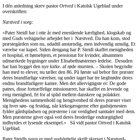
I dén anledning skrev pastor
Ort
ve
d
i Katolsk Ugeblad under
overskriften:
Næstved i
sorg:
»Pater Steidl har i otte år med enestående kærlig­hed, klogskab og
med Guds velsignelse arbejdet her i
Næstved. Da han kom, stod
præstegården som nu, udadtil anstændig, men indvendig umulig. Et
værelse var kapel. Siden dengang har P. Steidl skaffet menigheden
et hospital, et børnehjem, et pensionat for kvinder, altsam­men
udmærkede bygninger under Elisabethsøstrenes ledelse. Desuden
har han bygget den nye kirke. af røde mursten. – Skolen begyndte
han med to elever, nu tæller den 86. På første sal bebor fire præster
deres brandfarlige værelser, og under taget har tre lægbrødre deres
endnu brandfarligere kamre. Men det allervigtigste er: De gode
patres, disse fortræffelige missionærer, har skaf­fet en levende og
enig
menighed, fri for al splid mellem danskere og polakker.
Menighedens sammenhold og hen­givenhed til deres præster viser
sig hver søn- og festdag, når kirkegængerne efter gudstjenesten
fylder gårdspladsen og præsterne i rar venlighed samtaler med dem.
Men præsterne giver også ved deres broderlige endrægtighed
indbyrdes et lysende eksempel.« Så vidt pastor Ortved i Katolsk
Ugeblad.
Pater Steidls navn er med uudslettelig skrift skrevet i Næstved-