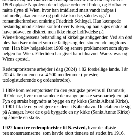
1808 opløste Napoleon de religiøse ordener i Polen, og Hofbauer
måtte flytte til Wien, hvor han imidlertid snart vandt indpas i
kulturelle, akademiske og politiske kredse, således også i
romantikerkredsen omkring Friedrich Schlegel. Han kæmpede
bestandig imod statens kontrol over Kirken, og han siges endda at
have udøvet en diskret, men ikke ringe indflydelse på
Wienerkongressens behandling af kirkelige anliggender. Ved sin død
blev han især mindet som de fattiges og den studerende ungdoms
ven. Han blev helgenkåret 1909 og senere proklamerert som skyts-
helgen for Wien. Eftertiden har givet ham tilnavnet Warszawas og
Wiens apostel.
Redemptoristerne arbejder i dag (2024) i 82 forskellige lande. I år
2024 talte ordenen ca. 4.500 medlemmer ( præster,
teologistuderende og ordensbrødre).
I 1899 kom redemptorister fra den østrigske provins til Danmark, –
til Odense, hvor man samlede de mange polske sæsonarbejdere på
Fyn og straks begyndte at bygge en ny kirke (Sankt Albani Kirke).
I 1901 fik de en yderligere residens i København. De etablerede sig
på Amager, hvor de også byggede en ny kirke (Sankt Annæ Kirke)
og åbnede en skole.
I 922 kom tre redemptorister til Næstved,
hvor de afløste
præmonstratenserne, som havde gjort tjeneste på stedet fra 1916.