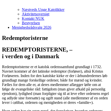
Næstveds Unge Katolikker
Aktivitetsoversigt
Kontakt NUK
Bestyrelsen
Menighedsrådsvalg 2026
Redemptoristerne
REDEMPTORISTERNE, –
i verden og i Danmark
Redemptoristerne er et katolsk ordenssamfund grundlagt i 1732.
Navnet kommer af det latinske redemptor (forløser), altså Kristus
Forløseren. Inden for den katolske kirke er der i århundredernes løb
grundlagt mange forskellige ordener, både for mænd og kvinder.
Fælles for dem alle er, at deres medlemmer aflægger løfte om at
følge de evangeliske råd: fattigdom (man giver afkald på personlig
ejendom), lydighed (man forpligter sig til at leve efter ordenens regel
og adlyde sine foresatte) og ugift stand (alle medlemmer af en orden
lever i cølibat, ordenen og menigheden er deres »familie«).
Hver orden har sin egen regel, der foreskriver, hvordan ordenens