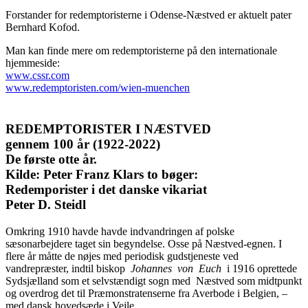
Forstander for redemptoristerne i Odense-Næstved er aktuelt pater
Bernhard Kofod.
Man kan finde mere om redemptoristerne på den internationale
hjemmeside:
www.cssr.com
www.redemptoristen.com/wien-muenchen
REDEMPTORISTER I NÆSTVED
gennem 100 år (1922-2022)
De første otte år.
Kilde: Peter Franz Klars to bøger:
Redemporister i det danske vikariat
Peter D. Steidl
Omkring 1910 havde havde indvandringen af polske
sæsonarbejdere taget sin begyndelse. Osse på Næstved-egnen. I
flere år måtte de nøjes med periodisk gudstjeneste ved
vandrepræster, indtil biskop
Johannes
von
Euch
i 1916 oprettede
Sydsjælland som et selvstændigt sogn med Næstved som midtpunkt
og overdrog det til Præmonstra­tenserne fra Averbode i Belgien, –
med dansk hovedsæde i Vejle.