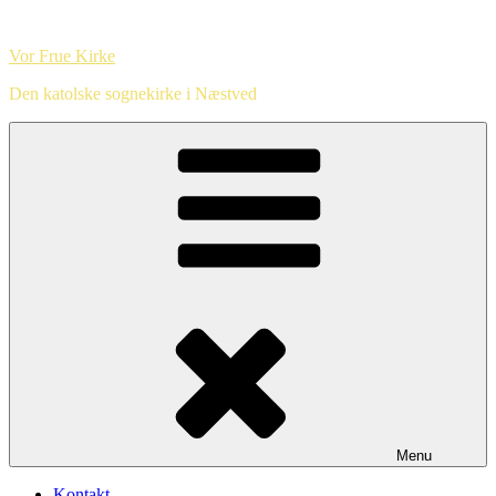
Videre
til
Vor Frue Kirke
indhold
Den katolske sognekirke i Næstved
Menu
Kontakt