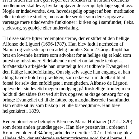
medlemmer skal leve, hvilke opgaver de særligt bør tage sig af osv.
Nogle er indadvendte, dvs. hovedsagelig optaget af bøn, meditation
eller teologiske studier, mens andre ser det som deres opgave at
varetage mere udadvendte funktioner i kirken og i samfundet, f.eks.
sjælesorg, sygepleje eller undervisning.
Til disse sidste hører redemptoristerne, der er stiftet af den hellige
Alfonso de Liguori (1696-1787). Han blev født i nærheden af
Napoli og voksede op i en adelig familie. Som 27-årig afbrød han
brat en lovende karriere som advokat for at hellige sig et kald som
præst og missionær. Sideløbende med et omfattende teologisk
forfatterskab arbejdede han utrætteligt for at udbrede Evangeliet i
den fattige landbefolkning. Om sig selv sagde han engang, at han
aldrig havde holdt en prædiken, som ikke var umiddelbart til at
forstå for selv den enfoldigste i menigheden. Alfonso de Liguori
oplevede i sin levetid megen modgang på forskellige fronter, men
holdt til det sidste fast ved sit livs opgave: at drage omsorg for og
bringe Evangeliet ud til de fattige og marginaliserede i samfundet.
Han endte sit liv som biskop i et lille bispedømme. Han blev
helgenkåret i 1839.
Redemptoristerne betragter Klemens Maria Hofbauer (1751-1820)
som deres anden grundlægger«. Han blev præsteviet i ordenen i
Rom i en alder af 34 år og arbejdede derefter 20 år i Polen og blev
således dén, der etablerede redemptoristerne nord for Alperne. I