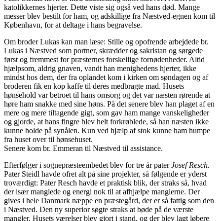
katolikkernes hjerter. Dette viste sig også ved hans død. Mange
messer blev bestilt for ham, og adskillige fra Næstved-egnen kom til
København, for at deltage i hans begravelse.
Om broder Lukas kan man læse: Stille og opofrende arbejdede br.
Lukas i Næstved som portner, skrædder og sakristan og sørgede
først og fremmest for præsternes forskellige fornødenheder. Altid
hjælpsom, aldrig gnaven, vandt han menighedens hjerter, ikke
mindst hos dem, der fra oplandet kom i kirken om søndagen og af
broderen fik en kop kaffe til deres medbragte mad. Husets
hønsehold var betroet til hans omsorg og det var næsten rørende at
høre ham snakke med sine høns. På det senere blev han plaget af en
mere og mere tiltagende gigt, som gav ham mange vanskeligheder
og gjorde, at hans fingre blev helt forkrøblede, så han næsten ikke
kunne holde på synålen. Kun ved hjælp af stok kunne ham humpe
fra huset over til hønsehuset.
Senere kom br. Emmeran til Næstved til assistance.
Efterfølger i sognepræsteembedet blev for tre år pater
Josef Resch.
Pater Steidl havde ofret alt på sine projekter, så følgende er yderst
troværdigt: Pater Resch havde et praktisk blik, der straks så, hvad
der især manglede og energi nok til at afhjælpe manglerne. Der
gives i hele Danmark næppe en præstegård, der er så fattig som den
i Næstved. Den ny superior søgte straks at bøde på de værste
mangler. Husets værelser blev gjort i stand, og der blev lagt løbere