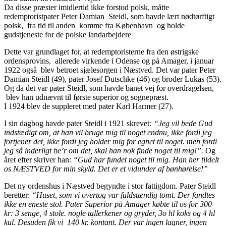
Da disse præster imidlertid ikke forstod polsk, måtte
redemptoristpater Peter Damian
Steidl, som havde lært nødtørftigt
polsk, fra tid til anden komme fra København og holde
gudstjeneste for de polske landarbejdere
Dette var grundlaget for, at redemptoristerne fra den østrigske
ordensprovins, allerede virkende i Odense og på Amager, i januar
1922 også blev betroet sjælesorgen i Næstved. Det var pater Peter
Damian Steidl (49), pater Josef Dutschke (46) og broder Lukas (53).
Og da det var pater Steidl, som havde banet vej for overdragelsen,
blev han udnævnt til første superior og sognepræst.
I 1924 blev de suppleret med pater Karl Harmer (27).
I sin dagbog havde pater Steidl i 1921 skrevet
: “Jeg vil bede Gud
indstædigt om, at han vil bruge mig til noget endnu, ikke fordi jeg
fortjener det, ikke fordi jeg holder mig for egnet til noget. men fordi
jeg så inderligt be’r om det, skal han nok finde noget til mig!”.
Og
året efter skriver han:
“Gud har fundet noget til mig. Han her tildelt
os NÆSTVED for min skyld. Det er et vidunder af bønhørelse!”
Det ny ordenshus i Næstved begyndte i stor fattigdom. Pater Steidl
beretter:
“Huset, som vi overtog var fuldstændig tomt. Der fandtes
ikke en eneste stol. Pater Superior på Amager købte til os for 300
kr: 3 senge, 4 stole. nogle tallerkener og gryder, 3o hl koks og 4 hl
kul. Desuden fik vi 140 kr. kontant. Der var ingen lagner, ingen