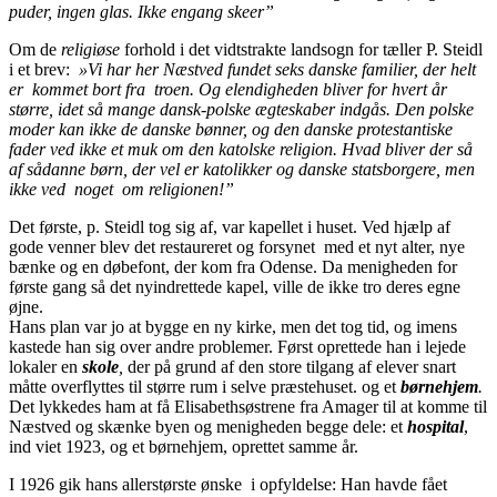
puder, ingen glas. Ikke engang skeer”
Om de
religiøse
forhold i det vidtstrakte landsogn for­ tæller P. Steidl
i et brev:
»
Vi har her Næstved fundet seks danske familier, der helt
er kommet
bort fra troen
.
Og elendigheden bliver for hvert
år
større,
idet
så
mange dansk-polske ægteskaber indgås. Den
polske
moder kan ikke de danske bønner, og
den
danske
protestantiske
fader
ved
ikke
et
muk om den katolske
religion. Hvad
bliver der så
af
sådanne
børn, der
vel er
katolikker og danske
stats­
borgere, men
ikke
ved noget
om
religionen!”
Det første, p. Steidl tog sig af, var kapellet i huset. Ved hjælp af
gode venner blev det restaureret og forsynet med et nyt alter, nye
bænke og en døbefont, der kom fra Odense. Da menigheden for
første gang så det nyind­rettede kapel, ville de ikke tro deres egne
øjne.
Hans plan var jo at bygge en ny kirke, men det tog tid, og imens
kastede han sig over andre problemer. Først op­rettede han i lejede
lokaler en
skole
,
der på grund af den store tilgang af elever snart
måtte overflyttes til større rum i selve præstehuset. og et
børnehjem
.
Det lykkedes ham at få Elisabeth­søstrene fra Amager til at komme til
Næstved og skænke byen og menigheden begge dele: et
hospital
,
ind­ viet 1923, og et børnehjem, oprettet samme år.
I 1926 gik hans allerstørste ønske i opfyldelse: Han havde fået