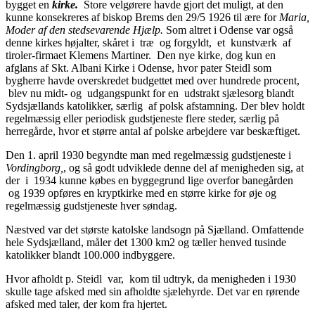
bygget en
kirke
.
Store velgørere havde gjort det mu­ligt, at den
kunne konsekreres af biskop Brems den 29/5 1926 til ære for
Maria,
Moder
af
d
e
n stedsevarende Hjælp.
Som altret i Odense var også
denne kirkes høj­alter, skåret i træ og forgyldt, et kunstværk af
tiroler-firmaet Klemens Martiner. Den nye kirke, dog kun en
afglans af Skt. Albani Kirke i Odense, hvor pater Steidl som
bygherre havde overskredet budgettet med over hundrede procent,
blev nu midt- og udgangspunkt for en udstrakt sjælesorg blandt
Sydsjællands katolikker, særlig af polsk afstamning. Der blev holdt
regelmæssig eller pe­riodisk gudstjeneste flere steder, særlig på
herregårde, hvor et større antal af polske arbejdere var beskæftiget.
Den 1. april 1930 begyndte man med regelmæssig gudstjeneste i
Vordingborg,
, og så godt udviklede denne del af menigheden sig, at
der i 1934 kunne købes en byggegrund lige overfor banegården
og 1939 opføres en kryptkirke med en større kirke for øje og
regelmæssig gudstjeneste hver søndag.
Næstved var det største katolske landsogn på Sjælland. Omfattende
hele Syd­sjælland, måler det 1300 km2 og tæller henved tusinde
kato­likker blandt 100.000 indbyggere.
Hvor afholdt p. Steidl var, kom til udtryk, da menigheden i 1930
skulle tage afsked med sin afhold­te sjælehyrde. Det var en rørende
afsked med taler, der kom fra hjertet.