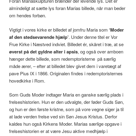
Foran Mariaskulpturen brænder der levende lys. Det er
almindeligt at sætte lys foran Marias billede, når man beder
om hendes forbøn.
Vigtigt i vores kirke er billedet af jomfru Maria som
‘Moder
af den stedsevarende hjælp’
. Under denne titel er Vor
Frue Kirke i Næstved indviet. Billedet ér, skåret i træ, at se
øverst på det gyldne alter i apsis
, og også over amboen
hænger dette billede, som redemptoristerne på særlig
måde ærer, – efter at billedet blev givet dem i varetægt af
pave Pius IX i 1866. Originalen findes i redemptoristernes
hovedkirke i Rom.
Som Guds Moder indtager Maria en ganske særlig plads i
frelseshistorien. Hun er den udvalgte, der føder Guds Søn,
og hun er den første kristne, som på vore vegne siger ja til
at lade verden frelse ved sin Søn Jesus Kristus. Derfor
kaldes hun også Kirkens Moder. Marias særlige opgave i
frelseshistorien er at være Jesu aktive medhjælp i