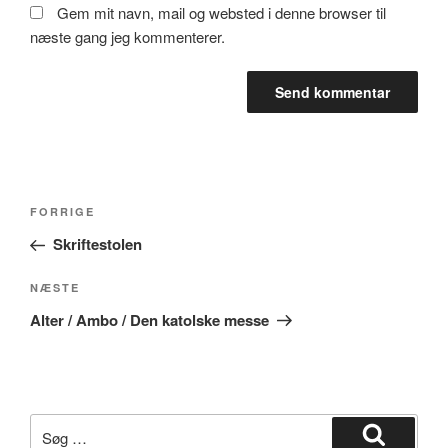
Gem mit navn, mail og websted i denne browser til
næste gang jeg kommenterer.
Indlægsnavigation
Forrige
FORRIGE
indlæg
Skriftestolen
Næste
NÆSTE
indlæg
Alter / Ambo / Den katolske messe
Søg