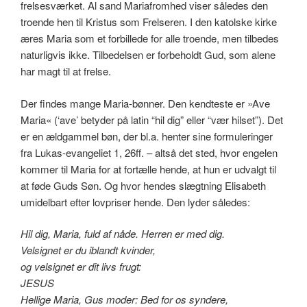
frelsesværket. Al sand Mariafromhed viser således den
troende hen til Kristus som Frelseren. I den katolske kirke
æres Maria som et forbillede for alle troende, men tilbedes
naturligvis ikke. Tilbedelsen er forbeholdt Gud, som alene
har magt til at frelse.
Der findes mange Maria-bønner. Den kendteste er »Ave
Maria« (‘ave’ betyder på latin “hil dig” eller “vær hilset”). Det
er en ældgammel bøn, der bl.a. henter sine formuleringer
fra Lukas-evangeliet 1, 26ff. – altså det sted, hvor engelen
kommer til Maria for at fortælle hende, at hun er udvalgt til
at føde Guds Søn. Og hvor hendes slægtning Elisabeth
umidelbart efter lovpriser hende. Den lyder således:
Hil dig, Maria, fuld af nåde. Herren er med dig.
Velsignet er du iblandt kvinder,
og velsignet er dit livs frugt:
JESUS
Hellige Maria, Gus moder: Bed for os syndere,