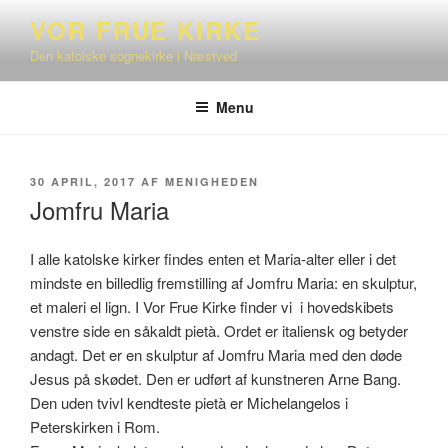
Videre
VOR FRUE KIRKE
til
Den katolske sognekirke i Næstved
indhold
Menu
UDGIVET
30 APRIL, 2017
AF
MENIGHEDEN
DEN
Jomfru Maria
I alle katolske kirker findes enten et Maria-alter eller i det
mindste en billedlig fremstilling af Jomfru Maria: en skulptur,
et maleri el lign. I Vor Frue Kirke finder vi i hovedskibets
venstre side en såkaldt pietà. Ordet er italiensk og betyder
andagt. Det er en skulptur af Jomfru Maria med den døde
Jesus på skødet. Den er udført af kunstneren Arne Bang.
Den uden tvivl kendteste pietà er Michelangelos i
Peterskirken i Rom.