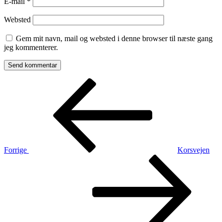
E-mail
*
Websted
Gem mit navn, mail og websted i denne browser til næste gang
jeg kommenterer.
Indlægsnavigation
Forrige
indlæg
Forrige
Korsvejen
Næste
indlæg