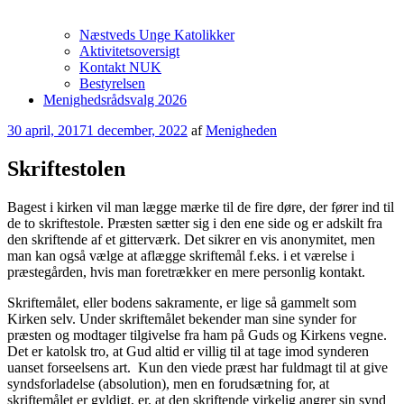
Næstveds Unge Katolikker
Aktivitetsoversigt
Kontakt NUK
Bestyrelsen
Menighedsrådsvalg 2026
Udgivet
30 april, 2017
1 december, 2022
af
Menigheden
den
Skriftestolen
Bagest i kirken vil man lægge mærke til de fire døre, der fører ind til
de to skriftestole. Præsten sætter sig i den ene side og er adskilt fra
den skriftende af et gitterværk. Det sikrer en vis anonymitet, men
man kan også vælge at aflægge skriftemål f.eks. i et værelse i
præstegården, hvis man foretrækker en mere personlig kontakt.
Skriftemålet, eller bodens sakramente, er lige så gammelt som
Kirken selv. Under skriftemålet bekender man sine synder for
præsten og modtager tilgivelse fra ham på Guds og Kirkens vegne.
Det er katolsk tro, at Gud altid er villig til at tage imod synderen
uanset forseelsens art. Kun den viede præst har fuldmagt til at give
syndsforladelse (absolution), men en forudsætning for, at
skriftemålet er gyldigt, er, at den skriftende virkelig angrer sin synd