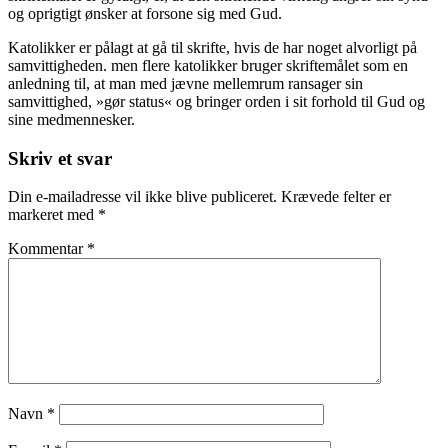
og oprigtigt ønsker at forsone sig med Gud.
Katolikker er pålagt at gå til skrifte, hvis de har noget alvorligt på
samvittigheden. men flere katolikker bruger skriftemålet som en
anledning til, at man med jævne mellemrum ransager sin
samvittighed, »gør status« og bringer orden i sit forhold til Gud og
sine medmennesker.
Skriv et svar
Din e-mailadresse vil ikke blive publiceret.
Krævede felter er
markeret med
*
Kommentar
*
Navn
*