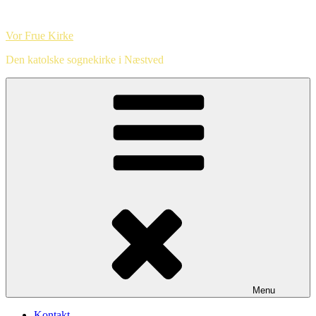
Videre
til
Vor Frue Kirke
indhold
Den katolske sognekirke i Næstved
Menu
Kontakt